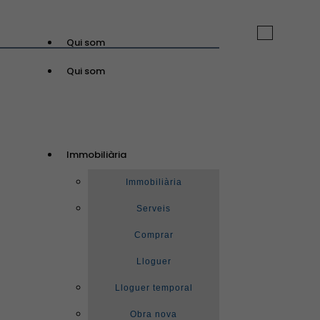
Toggle
Qui som
navigation
Qui som
GuinotPrunera
Immobiliària
Immobiliària
Immobiliària
Serveis
Comprar
Lloguer
Lloguer temporal
Obra nova