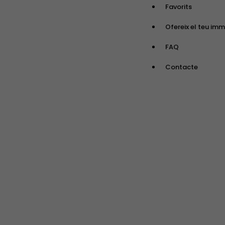
Favorits
Ofereix el teu im
FAQ
Contacte