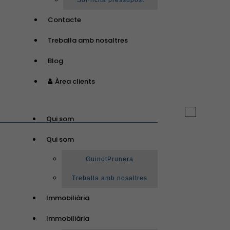
Sol·licita pressupost
Contacte
Treballa amb nosaltres
Blog
Àrea clients
Toggle
Qui som
navigation
Qui som
GuinotPrunera
Treballa amb nosaltres
Immobiliària
Immobiliària