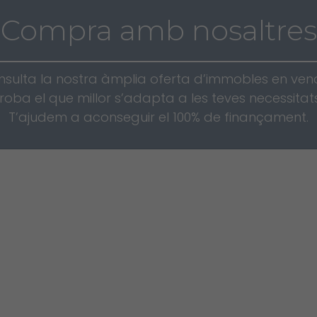
Compra amb nosaltres
sulta la nostra àmplia oferta d’immobles en ven
troba el que millor s’adapta a les teves necessitats
T’ajudem a aconseguir el 100% de finançament.