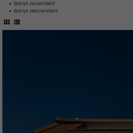
Banys ascendent
Banys descendent