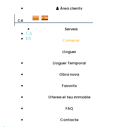
Àrea clients
CA
Serveis
CA
ES
Comprar
Lloguer
Lloguer Temporal
Obra nova
Favorits
Ofereix el teu immoble
FAQ
Contacte