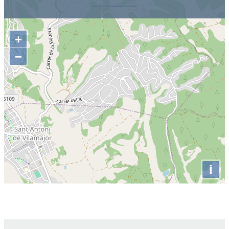
+
−
i