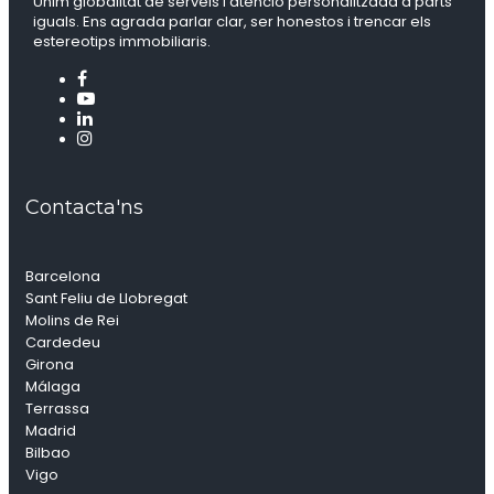
Unim globalitat de serveis i atenció personalitzada a parts
iguals. Ens agrada parlar clar, ser honestos i trencar els
estereotips immobiliaris.
Contacta'ns
Barcelona
Sant Feliu de Llobregat
Molins de Rei
Cardedeu
Girona
Málaga
Terrassa
Madrid
Bilbao
Vigo