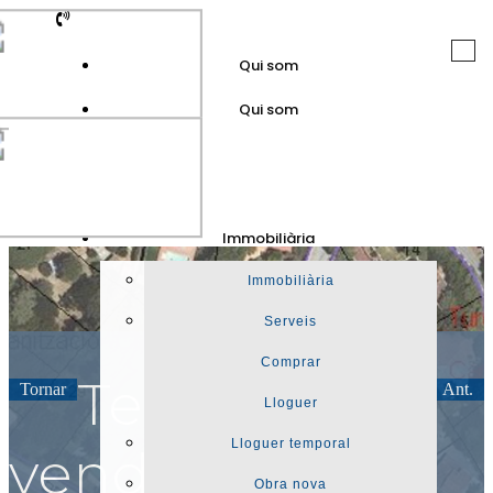
Togg
Qui som
navi
Qui som
GuinotPrunera
Immobiliària
Immobiliària
Immobiliària
Serveis
Comprar
Terreny en
Tornar
Seg.
Ant.
Lloguer
Lloguer temporal
venda a Sant
Obra nova