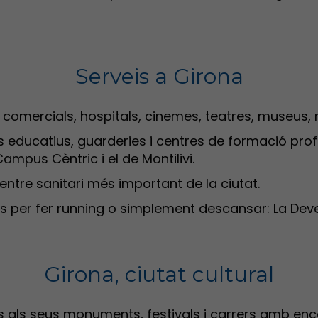
Serveis a Girona
 comercials, hospitals, cinemes, teatres, museus, r
s educatius, guarderies i centres de formació prof
 Campus Cèntric i el de Montilivi.
centre sanitari més important de la ciutat.
 per fer running o simplement descansar: La Devesa
Girona, ciutat cultural
ies als seus monuments, festivals i carrers amb en