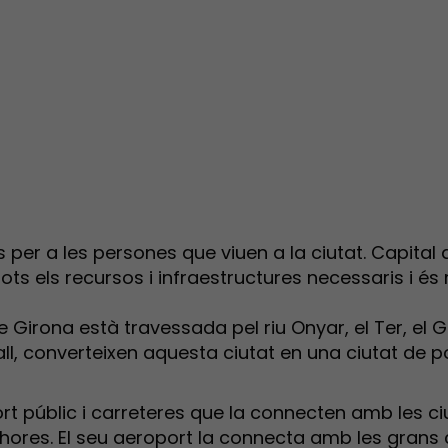
ts per a les persones que viuen a la ciutat. Capita
s els recursos i infraestructures necessaris i és m
 Girona està travessada pel riu Onyar, el Ter, el G
Call, converteixen aquesta ciutat en una ciutat de 
rt públic i carreteres que la connecten amb les ci
ores. El seu aeroport la connecta amb les grans 