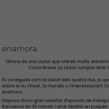
enamora
Girona és una ciutat que ofereix molts al·licien
Costa Brava. La ciutat compta amb tot
És coneguda com la ciutat dels quatre rius, ja que
sobre el riu Onyar, la muralla o l’impressionant 
enamora.
Disposa d'una gran varietat d'opcions de transpo
Barcelona en 30 minuts i amb Madrid en poques h