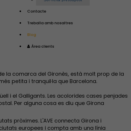
Sol·licita pressupost
Contacte
Treballa amb nosaltres
Blog
Àrea clients
l de la comarca del Gironès, està molt prop de la
és petita i tranquil·la que Barcelona.
üell i el Galligants. Les acolorides cases penjades
postal. Per alguna cosa es diu que Girona
utats pròximes. L'AVE connecta Girona i
ciutats europees i compta amb una línia