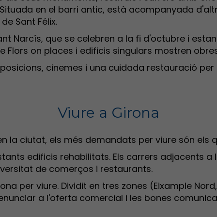
ituada en el barri antic, està acompanyada d'alt
de Sant Félix.
 Narcís, que se celebren a la fi d'octubre i estan 
 Flors on places i edificis singulars mostren obres
exposicions, cinemes i una cuidada restauració per
Viure a Girona
 la ciutat, els més demandats per viure són els q
astants edificis rehabilitats. Els carrers adjacent
iversitat de comerços i restaurants.
rona per viure. Dividit en tres zones (Eixample Nord
enunciar a l'oferta comercial i les bones comunica