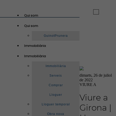
Toggle
Qui som
navigation
Qui som
GuinotPrunera
Immobiliària
Immobiliària
Immobiliària
dimarts, 26 de juliol
Serveis
de 2022
VIURE A
Comprar
Viure a
Lloguer
Lloguer temporal
Girona |
Obra nova