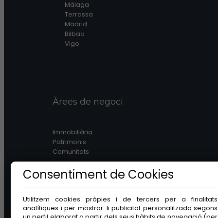
Málaga
Terrassa
Madrid
Bilbao
Vigo
Àrees de negoci
Immobiliària
Patrimonis
Comunitats
Consentiment de Cookies
Utilitzem cookies pròpies i de tercers per a finalitats
analítiques i per mostrar-li publicitat personalitzada segons
Legal
un perfil elaborat a partir dels seus hàbits de navegació (per