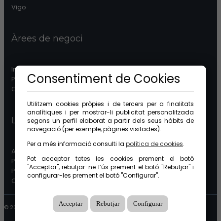
Vigo
Àrees de negoci
Immobiliària
Consentiment de Cookies
Patrimonis
Comunitats
Utilitzem cookies pròpies i de tercers per a finalitats
analítiques i per mostrar-li publicitat personalitzada
Legal
segons un perfil elaborat a partir dels seus hàbits de
navegació (per exemple, pàgines visitades).
Per a més informació consulti la
política de cookies
.
Avís legal
Pot acceptar totes les cookies prement el botó
Protecció de dades
"Acceptar", rebutjar-ne l’ús prement el botó "Rebutjar" i
Política de cookies
configurar-les prement el botó "Configurar".
Canal étic
Acceptar
Rebutjar
Configurar
© 2026 GuinotPrunera Tots els drets reservats |
Creat amb Mobilia