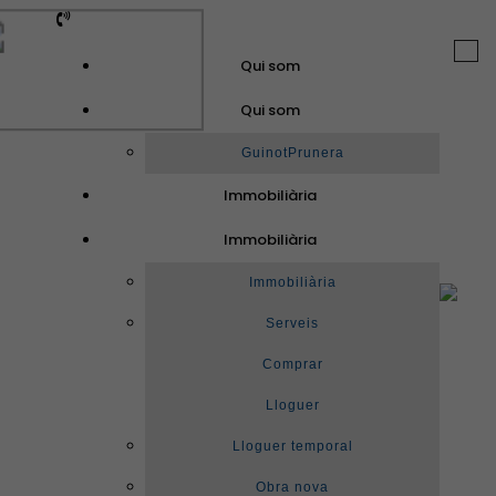
Togg
Qui som
navi
Qui som
GuinotPrunera
Immobiliària
Immobiliària
Immobiliària
Serveis
Comprar
Lloguer
Lloguer temporal
Obra nova