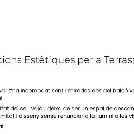
ucions Estètiques per a Terra
 i t’ha incomodat sentir mirades des del balcó veí?
l.
tat del seu valor: deixa de ser un espai de descan
itat i disseny sense renunciar a la llum ni a les vi
ai