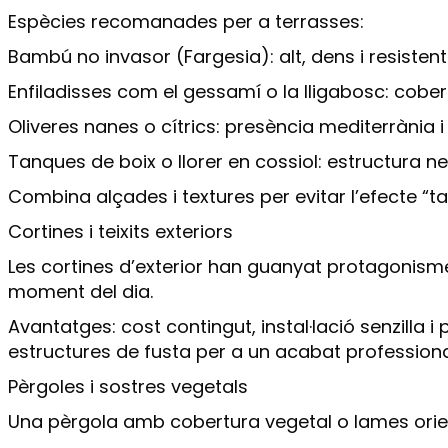
Espècies recomanades per a terrasses:
Bambú no invasor (Fargesia): alt, dens i resistent 
Enfiladisses com el gessamí o la lligabosc: cober
Oliveres nanes o cítrics: presència mediterrània 
Tanques de boix o llorer en cossiol: estructura net
Combina alçades i textures per evitar l’efecte “t
Cortines i teixits exteriors
Les cortines d’exterior han guanyat protagonisme.
moment del dia.
Avantatges: cost contingut, instal·lació senzilla 
estructures de fusta per a un acabat professiona
Pèrgoles i sostres vegetals
Una pèrgola amb cobertura vegetal o lames orienta