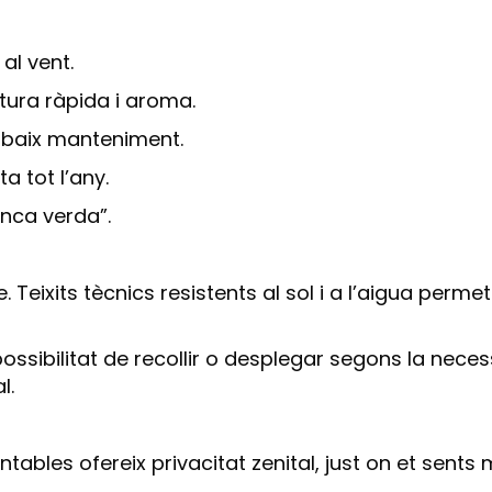
al vent.
tura ràpida i aroma.
i baix manteniment.
a tot l’any.
anca verda”.
 Teixits tècnics resistents al sol i a l’aigua per
i possibilitat de recollir o desplegar segons la ne
l.
bles ofereix privacitat zenital, just on et sents 