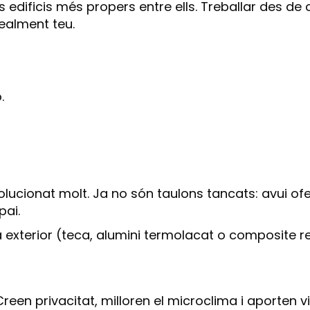
ificis més propers entre ells. Treballar des de cas
 realment teu.
.
olucionat molt. Ja no són taulons tancats: avui o
pai.
exterior (teca, alumini termolacat o composite reci
Creen privacitat, milloren el microclima i aporten vi