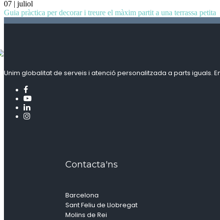
07 | juliol
Guia pràctica per decorar i treure el màxim partit a una terrassa petita
Unim globalitat de serveis i atenció personalitzada a parts iguals. E
Contacta'ns
Barcelona
Sant Feliu de Llobregat
Molins de Rei