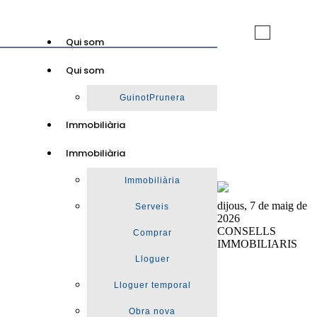
Toggle
Qui som
navigation
Qui som
GuinotPrunera
Immobiliària
Immobiliària
Immobiliària
dijous, 7 de maig de
Serveis
2026
CONSELLS
Comprar
IMMOBILIARIS
Lloguer
Lloguer temporal
Obra nova