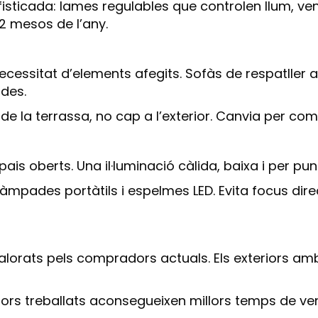
sticada: lames regulables que controlen llum, venti
12 mesos de l’any.
ecessitat d’elements afegits. Sofàs de respatller a
ades.
or de la terrassa, no cap a l’exterior. Canvia per co
pais oberts. Una il·luminació càlida, baixa i per pu
mpades portàtils i espelmes LED. Evita focus direc
alorats pels compradors actuals. Els exteriors am
iors treballats aconsegueixen millors temps de ven