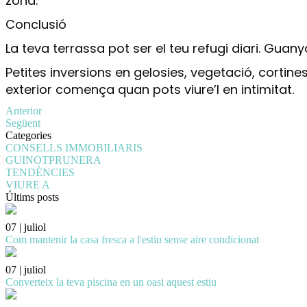
zona.
Conclusió
La teva terrassa pot ser el teu refugi diari. Guany
Petites inversions en gelosies, vegetació, cortines
exterior comença quan pots viure’l en intimitat.
Anterior
Següent
Categories
CONSELLS IMMOBILIARIS
GUINOTPRUNERA
TENDÈNCIES
VIURE A
Últims posts
07 | juliol
Com mantenir la casa fresca a l'estiu sense aire condicionat
07 | juliol
Converteix la teva piscina en un oasi aquest estiu