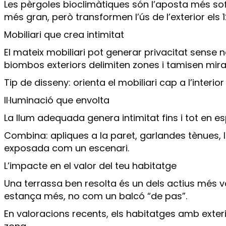
Les pèrgoles bioclimàtiques són l’aposta més sofi
més gran, però transformen l’ús de l’exterior els 
Mobiliari que crea intimitat
El mateix mobiliari pot generar privacitat sense n
biombos exteriors delimiten zones i tamisen mir
Tip de disseny: orienta el mobiliari cap a l’interi
Il·luminació que envolta
La llum adequada genera intimitat fins i tot en es
Combina: apliques a la paret, garlandes tènues, là
exposada com un escenari.
L’impacte en el valor del teu habitatge
Una terrassa ben resolta és un dels actius més v
estança més, no com un balcó “de pas”.
En valoracions recents, els habitatges amb exter