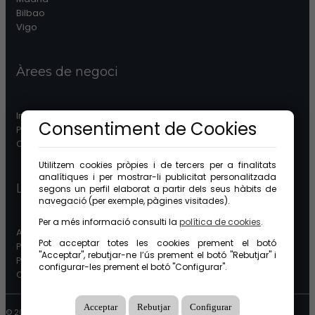
Bilbao
Vigo
Àrees de negoci
Immobiliària
Consentiment de Cookies
Patrimonis
Comunitats
Utilitzem cookies pròpies i de tercers per a finalitats
analítiques i per mostrar-li publicitat personalitzada
Legal
segons un perfil elaborat a partir dels seus hàbits de
navegació (per exemple, pàgines visitades).
Per a més informació consulti la
política de cookies
.
Avís legal
Pot acceptar totes les cookies prement el botó
Protecció de dades
"Acceptar", rebutjar-ne l’ús prement el botó "Rebutjar" i
Política de cookies
configurar-les prement el botó "Configurar".
Canal étic
Acceptar
Rebutjar
Configurar
© 2026 GuinotPrunera Tots els drets reservats |
Creat amb Mobilia