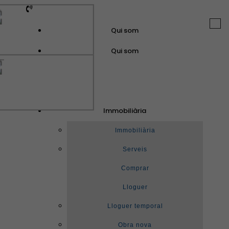
Togg
Qui som
navi
Qui som
GuinotPrunera
Immobiliària
Immobiliària
Immobiliària
Serveis
Comprar
Lloguer
Lloguer temporal
Obra nova