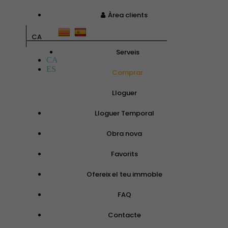
Àrea clients
CA
Serveis
CA
ES
Comprar
Lloguer
Lloguer Temporal
Obra nova
Favorits
Ofereix el teu immoble
FAQ
Contacte