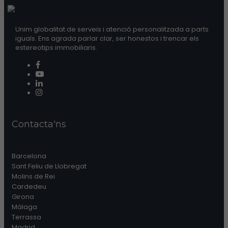
Unim globalitat de serveis i atenció personalitzada a parts
iguals. Ens agrada parlar clar, ser honestos i trencar els
estereotips immobiliaris.
Contacta'ns
Barcelona
Sant Feliu de Llobregat
Molins de Rei
Cardedeu
Girona
Málaga
Terrassa
Madrid