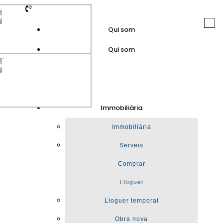
Togg
Qui som
navi
Qui som
GuinotPrunera
Immobiliària
Immobiliària
Immobiliària
Serveis
Comprar
Lloguer
Lloguer temporal
Obra nova