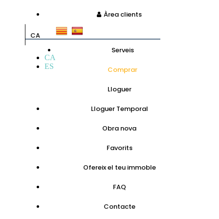
Àrea clients
CA
Serveis
CA
ES
Comprar
Lloguer
Lloguer Temporal
Obra nova
Favorits
Ofereix el teu immoble
FAQ
Contacte