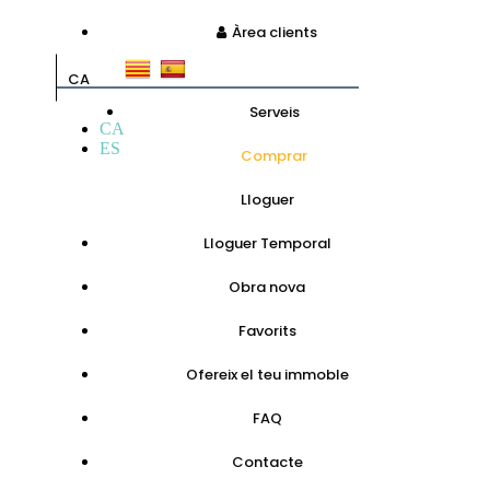
Àrea clients
CA
Serveis
CA
ES
Comprar
Lloguer
Lloguer Temporal
Obra nova
Favorits
Ofereix el teu immoble
FAQ
Contacte