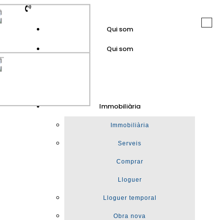
Togg
Qui som
navi
Qui som
GuinotPrunera
Immobiliària
Immobiliària
Immobiliària
Serveis
Comprar
Lloguer
Lloguer temporal
Obra nova