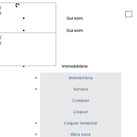
Togg
Qui som
navi
Qui som
GuinotPrunera
Immobiliària
Immobiliària
Immobiliària
Serveis
Comprar
Lloguer
Lloguer temporal
Obra nova