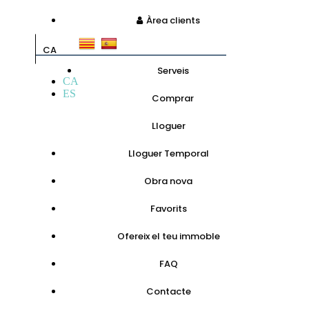
Àrea clients
CA
Serveis
CA
ES
Comprar
Lloguer
Lloguer Temporal
Obra nova
Favorits
Ofereix el teu immoble
FAQ
Contacte