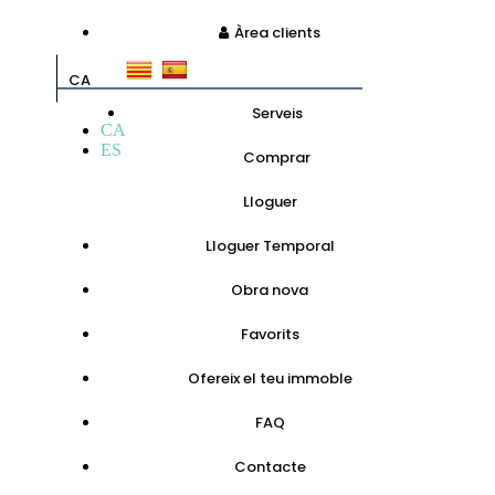
Àrea clients
CA
Serveis
CA
ES
Comprar
Lloguer
Lloguer Temporal
Obra nova
Favorits
Ofereix el teu immoble
FAQ
Contacte