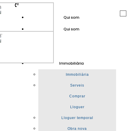
Togg
Qui som
navi
Qui som
GuinotPrunera
Immobiliària
Immobiliària
Immobiliària
Serveis
Comprar
Lloguer
Lloguer temporal
Obra nova