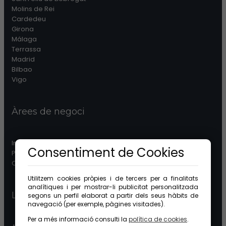
Molins de Rei
Cardedeu
Girona
Málaga
Terrassa
Madrid
Bilbao
Vigo
Àrees de negoci
Immobiliària
Consentiment de Cookies
Patrimonis
Comunitats
Utilitzem cookies pròpies i de tercers per a finalitats
analítiques i per mostrar-li publicitat personalitzada
Legal
segons un perfil elaborat a partir dels seus hàbits de
navegació (per exemple, pàgines visitades).
Per a més informació consulti la
política de cookies
.