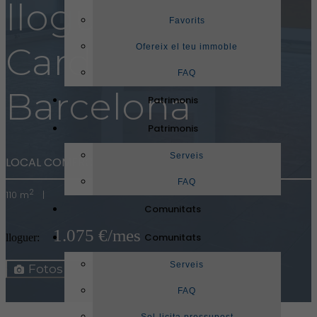
lloguer a
Favorits
Cardedeu,
Ofereix el teu immoble
FAQ
Barcelona
Patrimonis
Patrimonis
Serveis
LOCAL COMERCIAL A CARDEDE
(ref. 17110)
FAQ
2
110 m
|
Comunitats
1.075 €/mes
Comunitats
lloguer:
Mapa
Serveis
Fotos
Ficha
FAQ