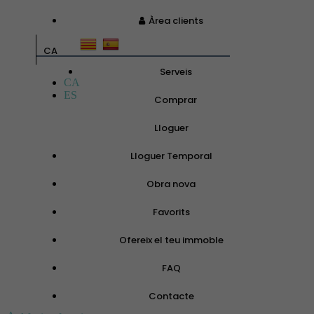
Àrea clients
CA
Serveis
CA
ES
Comprar
Lloguer
Lloguer Temporal
Obra nova
Favorits
Ofereix el teu immoble
FAQ
Contacte