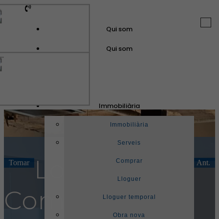
Togg
Qui som
navi
Qui som
GuinotPrunera
Immobiliària
Immobiliària
Immobiliària
Serveis
Local
Comprar
Tornar
Seg.
Ant.
Lloguer
Comercial en
Lloguer temporal
Obra nova