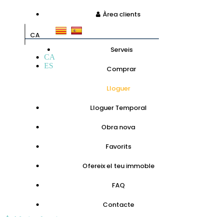
Àrea clients
CA
Serveis
CA
ES
Comprar
Lloguer
Lloguer Temporal
Obra nova
Favorits
Ofereix el teu immoble
FAQ
Contacte