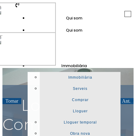
Togg
Qui som
navi
Qui som
GuinotPrunera
Immobiliària
Immobiliària
Immobiliària
Serveis
Local
Comprar
Tornar
Seg.
Ant.
Lloguer
Comercial en
Lloguer temporal
Obra nova