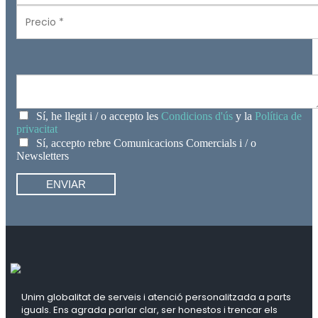
Sí, he llegit i / o accepto les
Condicions d'ús
y la
Política de
privacitat
Sí, accepto rebre Comunicacions Comercials i / o
Newsletters
Unim globalitat de serveis i atenció personalitzada a parts
iguals. Ens agrada parlar clar, ser honestos i trencar els