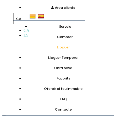
Àrea clients
CA
Serveis
CA
ES
Comprar
Lloguer
Lloguer Temporal
Obra nova
Favorits
Ofereix el teu immoble
FAQ
Contacte