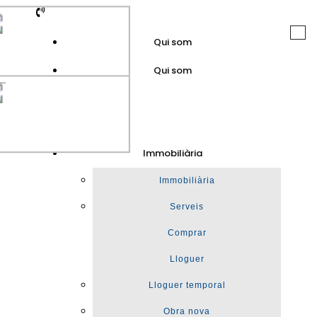
Lloguer temporal
Residencial
Obra Nova
Inversió
Negoci
Togg
Qui som
navi
Qui som
GuinotPrunera
Immobiliària
Immobiliària
Immobiliària
Serveis
Comprar
Lloguer
Lloguer temporal
Obra nova