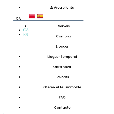
Àrea clients
CA
Serveis
CA
ES
Comprar
Lloguer
Lloguer Temporal
Obra nova
Favorits
Ofereix el teu immoble
FAQ
Contacte