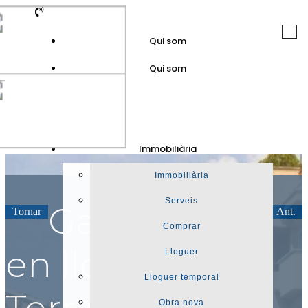
Togg
Qui som
navi
Qui som
GuinotPrunera
Immobiliària
Immobiliària
Immobiliària
Serveis
Garatge
Tornar
Seg.
Ant.
Comprar
en lloguer a
Lloguer
Lloguer temporal
Terrassa,
Obra nova