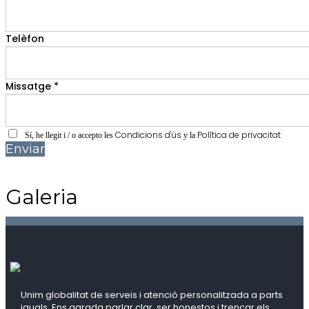
Telèfon
Missatge *
Condicions d'ús
Política de privacitat
Sí, he llegit i / o accepto les
y la
Enviar
Galeria
Unim globalitat de serveis i atenció personalitzada a parts
iguals. Ens agrada parlar clar, ser honestos i trencar els