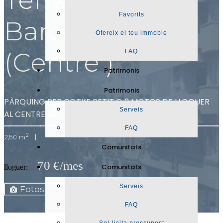
Favorits
Barcelona
Ofereix el teu immoble
(Centre )
FAQ
Patrimonis
Patrimonis
PÀRQUING PER COTXE PETIT O 2 MOTOS DE LLOGUER
Serveis
AL CENTRE DE TERRASSA
(ref. 12449)
FAQ
2
2,50 m
|
Comunitats
70 €/mes
Comunitats
lloguer:
Mapa
Serveis
Fotos
Ficha
FAQ