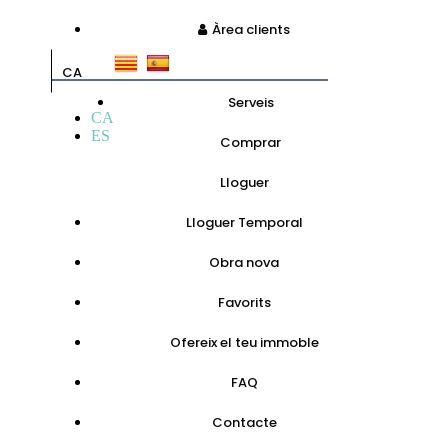
Àrea clients
CA
Serveis
CA
ES
Comprar
Lloguer
Lloguer Temporal
Obra nova
Favorits
Ofereix el teu immoble
FAQ
Contacte