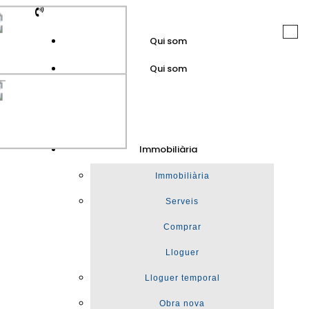
Togg
Qui som
navi
Qui som
GuinotPrunera
Immobiliària
Immobiliària
Immobiliària
Serveis
Comprar
Lloguer
Lloguer temporal
Obra nova