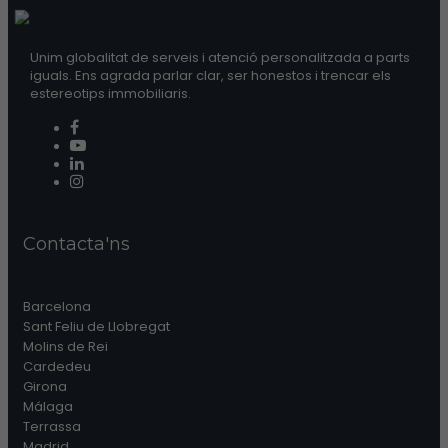
Unim globalitat de serveis i atenció personalitzada a parts
iguals. Ens agrada parlar clar, ser honestos i trencar els
estereotips immobiliaris.
Contacta'ns
Barcelona
Sant Feliu de Llobregat
Molins de Rei
Cardedeu
Girona
Málaga
Terrassa
Madrid