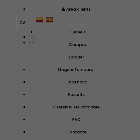
Àrea clients
CA
Serveis
CA
ES
Comprar
Lloguer
Lloguer Temporal
Obra nova
Favorits
Ofereix el teu immoble
FAQ
Contacte