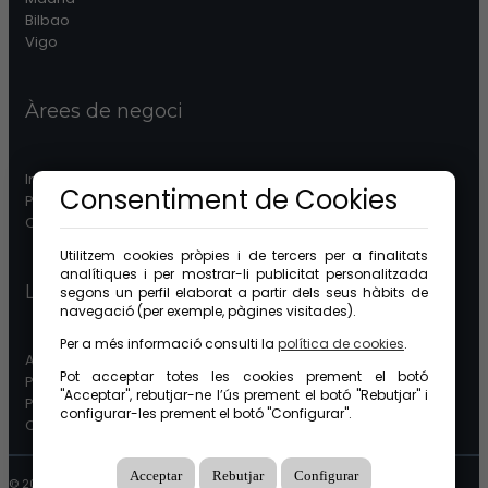
Bilbao
Vigo
Àrees de negoci
Immobiliària
Consentiment de Cookies
Patrimonis
Comunitats
Utilitzem cookies pròpies i de tercers per a finalitats
analítiques i per mostrar-li publicitat personalitzada
Legal
segons un perfil elaborat a partir dels seus hàbits de
navegació (per exemple, pàgines visitades).
Per a més informació consulti la
política de cookies
.
Avís legal
Pot acceptar totes les cookies prement el botó
Protecció de dades
"Acceptar", rebutjar-ne l’ús prement el botó "Rebutjar" i
Política de cookies
configurar-les prement el botó "Configurar".
Canal étic
Acceptar
Rebutjar
Configurar
© 2026 GuinotPrunera Tots els drets reservats |
Creat amb Mobilia