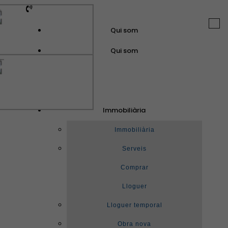
Togg
Qui som
navi
Qui som
GuinotPrunera
Immobiliària
Immobiliària
Immobiliària
Serveis
Comprar
Lloguer
Lloguer temporal
Obra nova