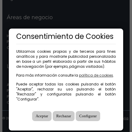
Áreas de negocio
Consentimiento de Cookies
Inmobiliaria
Patrimonios
Comunidades
Utilizamos cookies propias y de terceros para fines
analíticos y para mostrarle publicidad personalizada
en base a un perfil elaborado a partir de sus hábitos
Legal
de navegación (por ejemplo, páginas visitadas).
Para más información consulte la
política de cookies
.
Puede aceptar todas las cookies pulsando el botón
Aviso legal
"Aceptar", rechazar su uso pulsando el botón
Protección de datos
"Rechazar" y configurarlas pulsando el botón
Política de cookies
"Configurar".
Canal ético
Aceptar
Rechazar
Configurar
© 2026 GuinotPrunera Todos los derechos reservados |
Creado con Mobilia