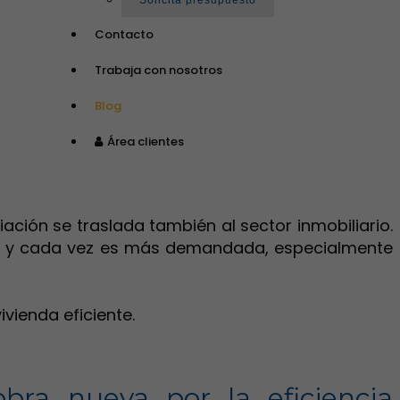
Solicita presupuesto
Contacto
Trabaja con nosotros
Blog
Área clientes
ación se traslada también al sector inmobiliario.
do y cada vez es más demandada, especialmente
vienda eficiente.
bra nueva por la eficiencia