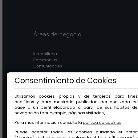
Áreas de negocio
Inmobiliaria
Patrimonios
Comunidades
Consentimiento de Cookies
Utilizamos cookies propias y de terceros para fines
analíticos y para mostrarle publicidad personalizada en
Legal
base a un perfil elaborado a partir de sus hábitos de
navegación (por ejemplo, páginas visitadas).
Aviso legal
Para más información consulte la
política de cookies
.
Protección de datos
Puede aceptar todas las cookies pulsando el botón
Política de cookies
"Aceptar", rechazar su uso pulsando el botón "Rechazar" y