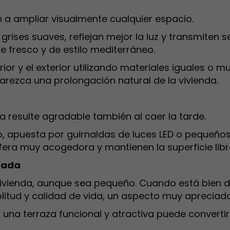
 a ampliar visualmente cualquier espacio.
s grises suaves, reflejan mejor la luz y transmite
te fresco y de estilo mediterráneo.
rior y el exterior utilizando materiales iguales o mu
arezca una prolongación natural de la vivienda.
a resulte agradable también al caer la tarde.
, apuesta por guirnaldas de luces LED o pequeños
sfera muy acogedora y mantienen la superficie li
hada
vivienda, aunque sea pequeño. Cuando está bien 
tud y calidad de vida, un aspecto muy apreciado 
da, una terraza funcional y atractiva puede conver