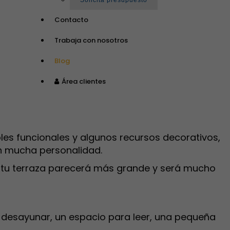
Solicita presupuesto
Contacto
Trabaja con nosotros
Blog
Área clientes
bles funcionales y algunos recursos decorativos,
n mucha personalidad.
s, tu terraza parecerá más grande y será mucho
a desayunar, un espacio para leer, una pequeña