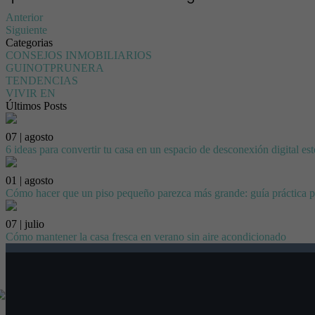
Anterior
Siguiente
Categorias
CONSEJOS INMOBILIARIOS
GUINOTPRUNERA
TENDENCIAS
VIVIR EN
Últimos Posts
07 | agosto
6 ideas para convertir tu casa en un espacio de desconexión digital es
01 | agosto
Cómo hacer que un piso pequeño parezca más grande: guía práctica p
07 | julio
Cómo mantener la casa fresca en verano sin aire acondicionado