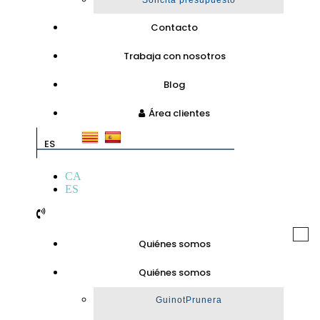
Solicita presupuesto
Contacto
Trabaja con nosotros
Blog
Área clientes
ES
CA
ES
Togg
Quiénes somos
navi
Quiénes somos
GuinotPrunera