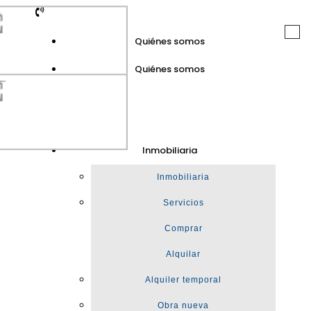
Togg
Quiénes somos
navi
Quiénes somos
GuinotPrunera
Inmobiliaria
Inmobiliaria
Inmobiliaria
Servicios
Comprar
Alquilar
Alquiler temporal
Obra nueva