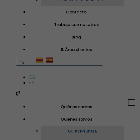
Solicita presupuesto
Contacto
Trabaja con nosotros
Blog
Área clientes
ES
CA
ES
Togg
Quiénes somos
navi
Quiénes somos
GuinotPrunera