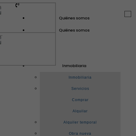
Togg
Quiénes somos
navi
Quiénes somos
GuinotPrunera
Inmobiliaria
Inmobiliaria
Inmobiliaria
Servicios
Comprar
Alquilar
Alquiler temporal
Obra nueva