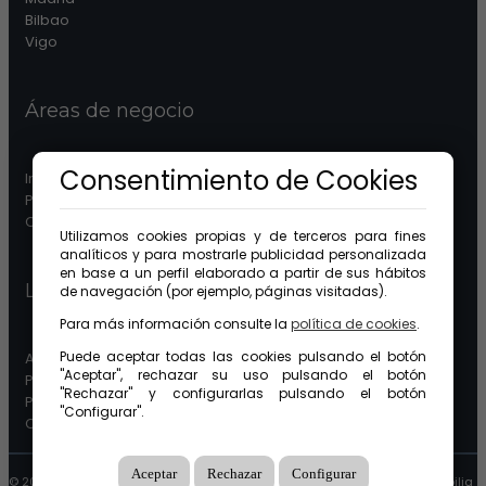
Bilbao
Vigo
Áreas de negocio
Consentimiento de Cookies
Inmobiliaria
Patrimonios
Comunidades
Utilizamos cookies propias y de terceros para fines
analíticos y para mostrarle publicidad personalizada
en base a un perfil elaborado a partir de sus hábitos
Legal
de navegación (por ejemplo, páginas visitadas).
Para más información consulte la
política de cookies
.
Puede aceptar todas las cookies pulsando el botón
Aviso legal
"Aceptar", rechazar su uso pulsando el botón
Protección de datos
"Rechazar" y configurarlas pulsando el botón
Política de cookies
"Configurar".
Canal ético
Aceptar
Rechazar
Configurar
© 2026 GuinotPrunera Todos los derechos reservados |
Creado con Mobilia