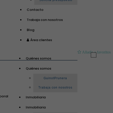
Solicita presupuesto
Contacto
Trabaja con nosotros
Blog
Área clientes
Añadir a favoritos
Toggle
Quiénes somos
navigation
Quiénes somos
GuinotPrunera
Trabaja con nosotros
poral
Inmobiliaria
Inmobiliaria