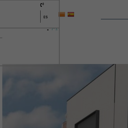
ES
CA
ES