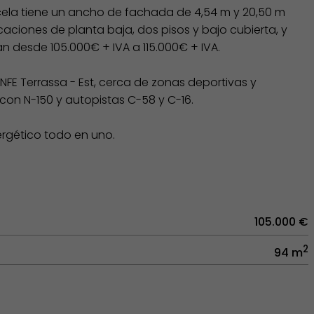
rcela tiene un ancho de fachada de 4,54 m y 20,50 m
icaciones de planta baja, dos pisos y bajo cubierta, y
van desde 105.000€ + IVA a 115.000€ + IVA.
NFE Terrassa - Est, cerca de zonas deportivas y
 con N-150 y autopistas C-58 y C-16.
ergético todo en uno.
105.000 €
2
94 m