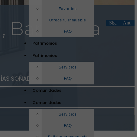
Favoritos
a, Barcelona
Ofrece tu inmueble
Sig.
Ant.
FAQ
Patrimonios
Patrimonios
Servicios
BÍAS SOÑADO.
(ref. 7766)
FAQ
Comunidades
Comunidades
Servicios
FAQ