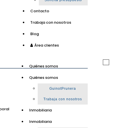
Solicita presupuesto
Contacto
Trabaja con nosotros
Blog
Área clientes
Toggle
Quiénes somos
navigation
Quiénes somos
GuinotPrunera
Trabaja con nosotros
poral
Inmobiliaria
Inmobiliaria