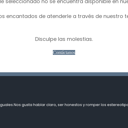
le seleccionado no se encuentra disponible en nu
os encantados de atenderle a través de nuestro t
Disculpe las molestias.
Contáctanos
guales.Nos gusta hablar claro, ser honestos y romper los estereotipo