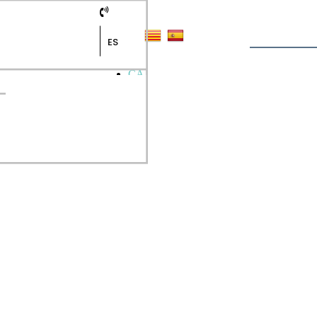
ES
CA
ES