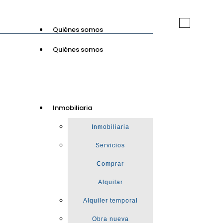
Toggle
Quiénes somos
navigation
Quiénes somos
GuinotPrunera
Inmobiliaria
Inmobiliaria
Inmobiliaria
Servicios
Comprar
Alquilar
Alquiler temporal
Obra nueva