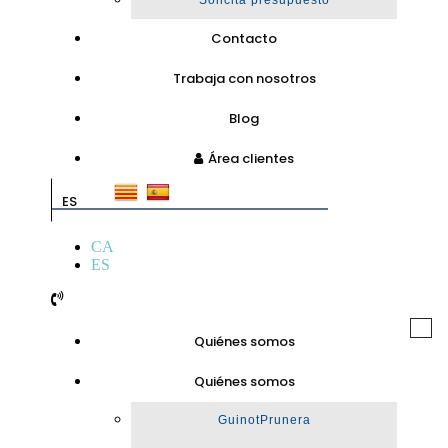
Solicita presupuesto
Contacto
Trabaja con nosotros
Blog
Área clientes
ES
CA
ES
Togg
Quiénes somos
navi
Quiénes somos
GuinotPrunera