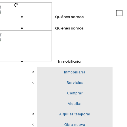
Togg
Quiénes somos
navi
Quiénes somos
GuinotPrunera
Inmobiliaria
Inmobiliaria
Inmobiliaria
Servicios
Comprar
Alquilar
Alquiler temporal
Obra nueva