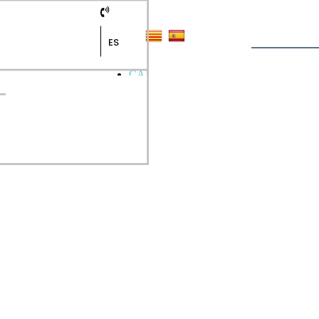
ES
CA
ES