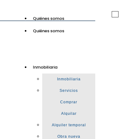
Toggle
Quiénes somos
navigation
Quiénes somos
GuinotPrunera
Inmobiliaria
Inmobiliaria
Inmobiliaria
Servicios
Comprar
Alquilar
Alquiler temporal
Obra nueva