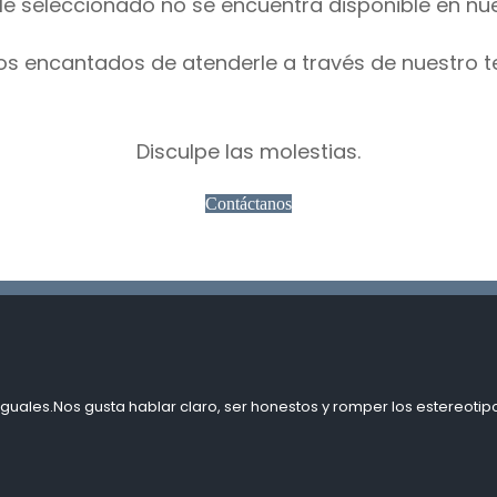
le seleccionado no se encuentra disponible en nu
os encantados de atenderle a través de nuestro t
Disculpe las molestias.
Contáctanos
guales.Nos gusta hablar claro, ser honestos y romper los estereotipo