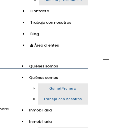
Solicita presupuesto
Contacto
Trabaja con nosotros
Blog
Área clientes
Toggle
Quiénes somos
navigation
Quiénes somos
GuinotPrunera
Trabaja con nosotros
poral
Inmobiliaria
Inmobiliaria