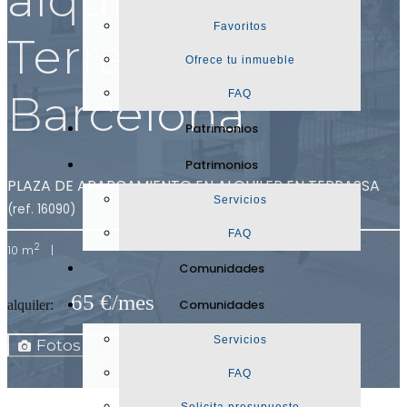
Favoritos
Terrassa,
Ofrece tu inmueble
Barcelona
FAQ
Patrimonios
Patrimonios
PLAZA DE APARCAMIENTO EN ALQUILER EN TERRASSA
Servicios
(ref. 16090)
FAQ
2
10 m
|
Comunidades
65 €/mes
Comunidades
alquiler:
Mapa
Servicios
Fotos
Ficha
FAQ