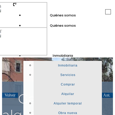
Togg
Quiénes somos
navi
Quiénes somos
GuinotPrunera
Inmobiliaria
Inmobiliaria
Inmobiliaria
Servicios
Comprar
Garaje en
Alquilar
Volver
Sig.
Ant.
Alquiler temporal
alquiler en
Obra nueva