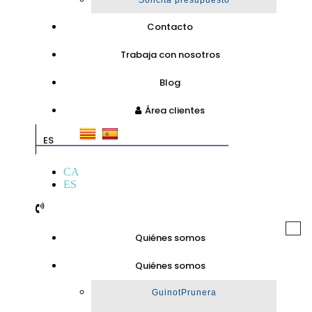
Solicita presupuesto
Contacto
Trabaja con nosotros
Blog
Área clientes
ES
CA
ES
Togg
Quiénes somos
navi
Quiénes somos
GuinotPrunera