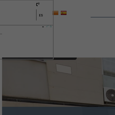
ES
CA
ES