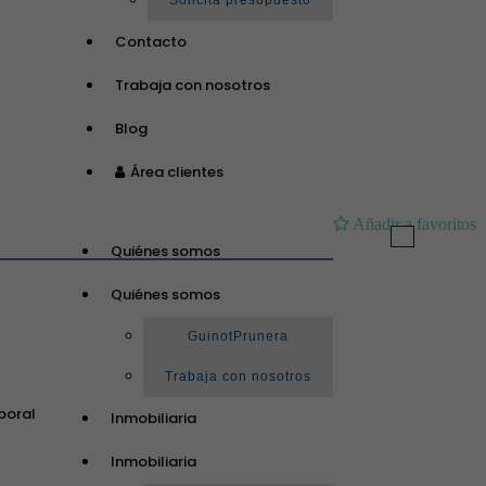
Solicita presupuesto
Contacto
Trabaja con nosotros
Blog
Área clientes
Añadir a favoritos
Toggle
Quiénes somos
navigation
Quiénes somos
GuinotPrunera
Trabaja con nosotros
poral
Inmobiliaria
Inmobiliaria