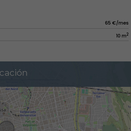
65 €/mes
2
10 m
cación