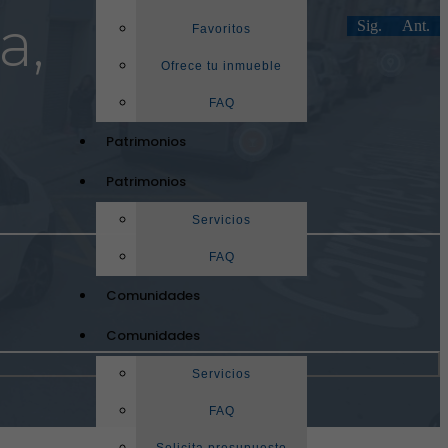
a,
Sig.
Ant.
Favoritos
Ofrece tu inmueble
FAQ
Patrimonios
Patrimonios
Servicios
FAQ
Comunidades
Comunidades
Servicios
FAQ