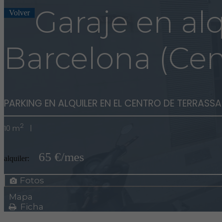
Garaje en alq
Volver
Barcelona (Cen
PARKING EN ALQUILER EN EL CENTRO DE TERRASS
2
10 m
|
65 €/mes
alquiler:
Fotos
Mapa
Ficha