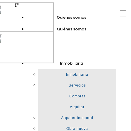
Togg
Quiénes somos
navi
Quiénes somos
GuinotPrunera
Inmobiliaria
Inmobiliaria
Inmobiliaria
Servicios
Comprar
Alquilar
Alquiler temporal
Obra nueva