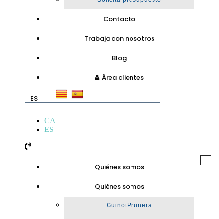
Solicita presupuesto
Contacto
Trabaja con nosotros
Blog
Área clientes
ES
CA
ES
Togg
Quiénes somos
navi
Quiénes somos
GuinotPrunera