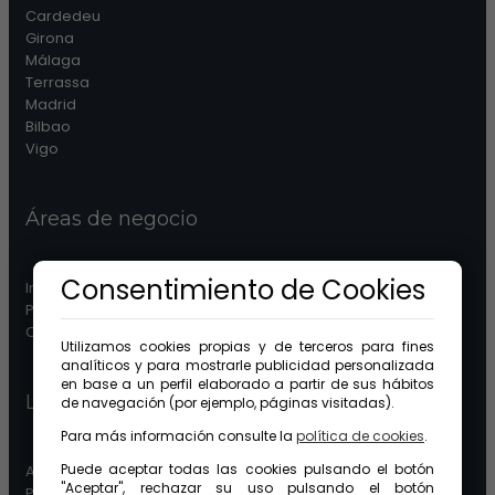
Cardedeu
Girona
Málaga
Terrassa
Madrid
Bilbao
Vigo
Áreas de negocio
Consentimiento de Cookies
Inmobiliaria
Patrimonios
Comunidades
Utilizamos cookies propias y de terceros para fines
analíticos y para mostrarle publicidad personalizada
en base a un perfil elaborado a partir de sus hábitos
Legal
de navegación (por ejemplo, páginas visitadas).
Para más información consulte la
política de cookies
.
Puede aceptar todas las cookies pulsando el botón
Aviso legal
"Aceptar", rechazar su uso pulsando el botón
Protección de datos