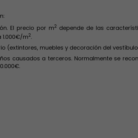
n:
2
ión. El precio por m
depende de las característic
2
a 1.000€/m
.
o (extintores, muebles y decoración del vestíbulo
años causados a terceros. Normalmente se reco
0.000€.