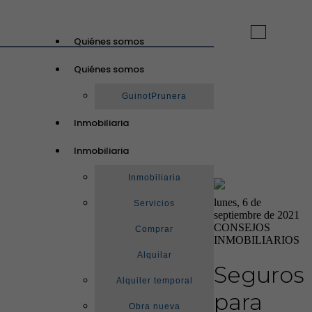
Toggle
Quiénes somos
navigation
Quiénes somos
GuinotPrunera
Inmobiliaria
Inmobiliaria
Inmobiliaria
lunes, 6 de
Servicios
septiembre de 2021
CONSEJOS
Comprar
INMOBILIARIOS
Alquilar
Seguros
Alquiler temporal
para
Obra nueva