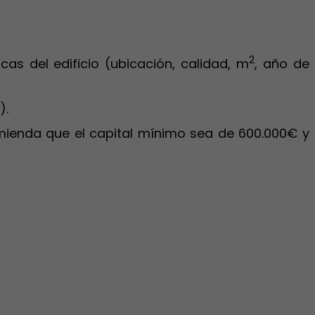
2
as del edificio (ubicación, calidad, m
, año de
).
mienda que el capital mínimo sea de 600.000€ y