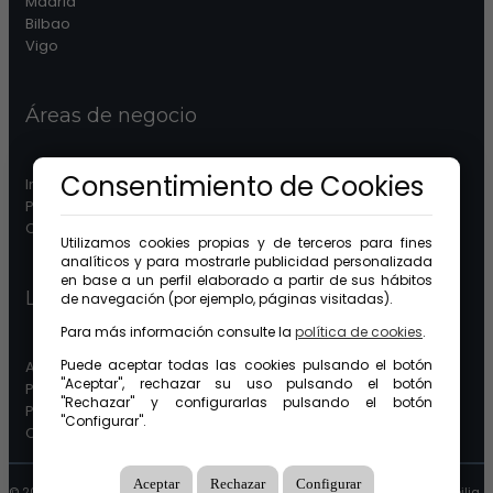
Madrid
Bilbao
Vigo
Áreas de negocio
Consentimiento de Cookies
Inmobiliaria
Patrimonios
Comunidades
Utilizamos cookies propias y de terceros para fines
analíticos y para mostrarle publicidad personalizada
en base a un perfil elaborado a partir de sus hábitos
Legal
de navegación (por ejemplo, páginas visitadas).
Para más información consulte la
política de cookies
.
Puede aceptar todas las cookies pulsando el botón
Aviso legal
"Aceptar", rechazar su uso pulsando el botón
Protección de datos
"Rechazar" y configurarlas pulsando el botón
Política de cookies
"Configurar".
Canal ético
Aceptar
Rechazar
Configurar
© 2026 GuinotPrunera Todos los derechos reservados |
Creado con Mobilia