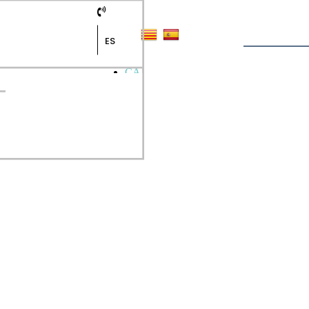
ES
CA
ES