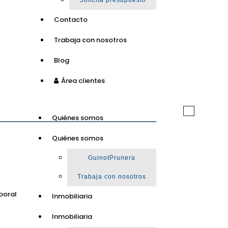
Solicita presupuesto
Contacto
Trabaja con nosotros
Blog
Área clientes
Toggle
Quiénes somos
navigation
Quiénes somos
GuinotPrunera
Trabaja con nosotros
poral
Inmobiliaria
Inmobiliaria