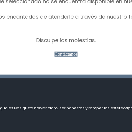
le seleccionado no se encuentra disponible en nu
os encantados de atenderle a través de nuestro t
Disculpe las molestias.
Contáctanos
guales.Nos gusta hablar claro, ser honestos y romper los estereotipo