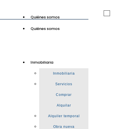
Toggle
Quiénes somos
navigation
Quiénes somos
GuinotPrunera
Inmobiliaria
Inmobiliaria
Inmobiliaria
Servicios
Comprar
Alquilar
Alquiler temporal
Obra nueva