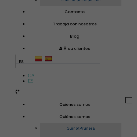
Solicita presupuesto
Contacto
Trabaja con nosotros
Blog
Área clientes
ES
CA
ES
Togg
Quiénes somos
navi
Quiénes somos
GuinotPrunera