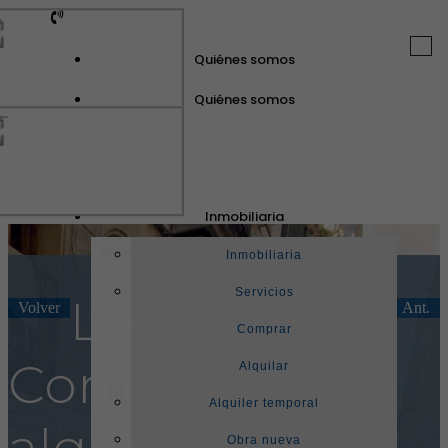
Togg
Quiénes somos
navi
Quiénes somos
GuinotPrunera
Inmobiliaria
Inmobiliaria
Inmobiliaria
Servicios
Local
Volver
Sig.
Ant.
Comprar
Comercial en
Alquilar
Alquiler temporal
alquiler en
Obra nueva