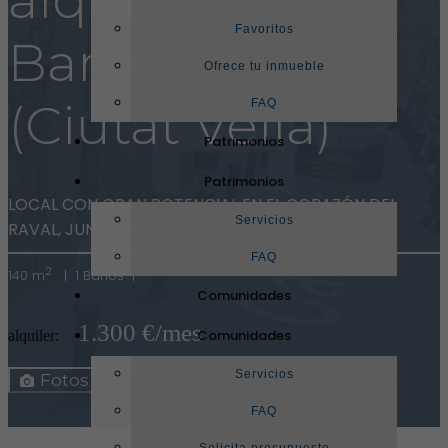
Favoritos
Barcelona
Ofrece tu inmueble
(Ciutat Vella)
FAQ
Patrimonios
Patrimonios
LOCAL CON GRAN POTENCIAL EN EL CORAZÓN DEL
Servicios
RAVAL, JUNTO A JOAQUÍN COSTA
(ref. 31569)
FAQ
2
140 m
|
1 Baños |
Comunidades
1.300 €/mes
Comunidades
alquiler:
Mapa
Servicios
Fotos
Ficha
FAQ