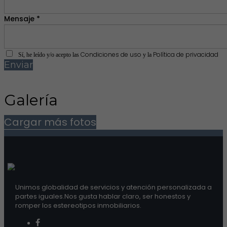
Mensaje *
Condiciones de uso
Política de privacidad
Sí, he leído y/o acepto las
y la
Enviar
Galería
Cargar más fotos
Unimos globalidad de servicios y atención personalizada a
partes iguales.Nos gusta hablar claro, ser honestos y
romper los estereotipos inmobiliarios.