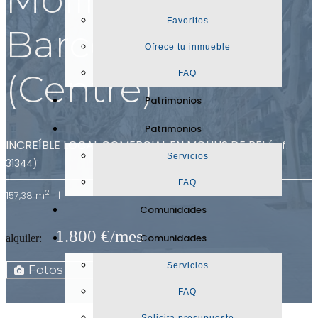
Favoritos
Barcelona
Ofrece tu inmueble
(Centre)
FAQ
Patrimonios
Patrimonios
INCREÍBLE LOCAL COMERCIAL EN MOLINS DE REI
(ref.
Servicios
31344)
FAQ
2
157,38 m
|
Comunidades
1.800 €/mes
Comunidades
alquiler:
Mapa
Servicios
Fotos
Ficha
FAQ