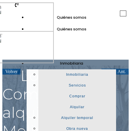
Togg
Quiénes somos
navi
Quiénes somos
GuinotPrunera
Inmobiliaria
Inmobiliaria
Local
Volver
Sig.
Ant.
Inmobiliaria
Servicios
Comercial en
Comprar
alquiler en
Alquilar
Alquiler temporal
Molins De Rei,
Obra nueva