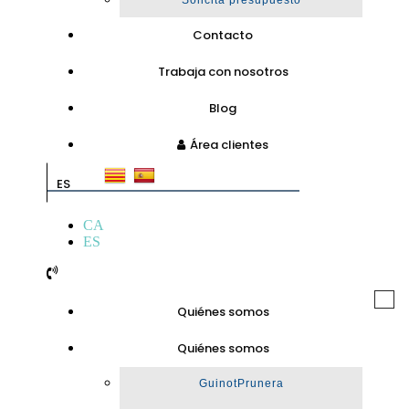
Solicita presupuesto
Contacto
Trabaja con nosotros
Blog
Área clientes
ES
CA
ES
Togg
Quiénes somos
navi
Quiénes somos
GuinotPrunera