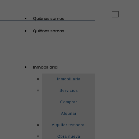
Toggle
Quiénes somos
navigation
Quiénes somos
GuinotPrunera
Inmobiliaria
Inmobiliaria
Inmobiliaria
Servicios
Comprar
Alquilar
Alquiler temporal
Obra nueva