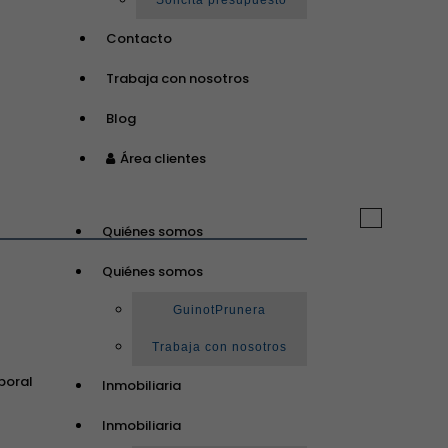
Solicita presupuesto
Contacto
Trabaja con nosotros
Blog
Área clientes
Toggle
Quiénes somos
navigation
Quiénes somos
GuinotPrunera
Trabaja con nosotros
poral
Inmobiliaria
Inmobiliaria