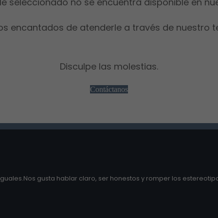
le seleccionado no se encuentra disponible en nu
os encantados de atenderle a través de nuestro t
Disculpe las molestias.
Contáctanos
guales.Nos gusta hablar claro, ser honestos y romper los estereotipo