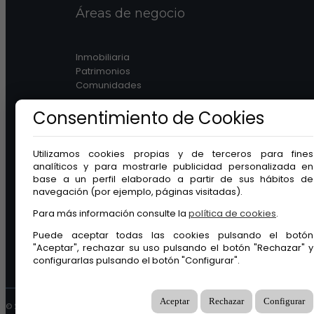
Áreas de negocio
Inmobiliaria
Patrimonios
Comunidades
Consentimiento de Cookies
Utilizamos cookies propias y de terceros para fines
analíticos y para mostrarle publicidad personalizada en
Legal
base a un perfil elaborado a partir de sus hábitos de
navegación (por ejemplo, páginas visitadas).
Aviso legal
Para más información consulte la
política de cookies
.
Protección de datos
Puede aceptar todas las cookies pulsando el botón
Política de cookies
"Aceptar", rechazar su uso pulsando el botón "Rechazar" y
Canal ético
configurarlas pulsando el botón "Configurar".
Aceptar
Rechazar
Configurar
© 2026 GuinotPrunera Todos los derechos reservados |
Creado con Mobilia