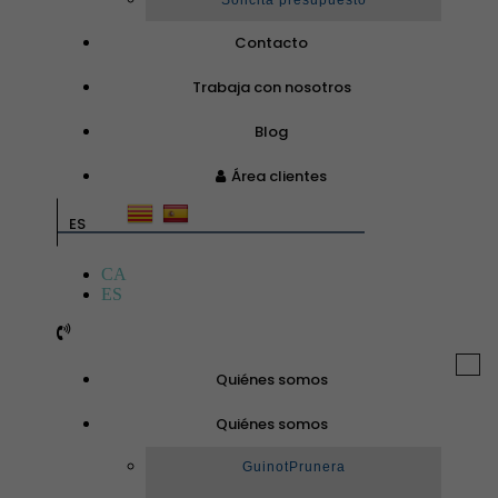
Solicita presupuesto
Contacto
Trabaja con nosotros
Blog
Área clientes
ES
CA
ES
Togg
Quiénes somos
navi
Quiénes somos
GuinotPrunera