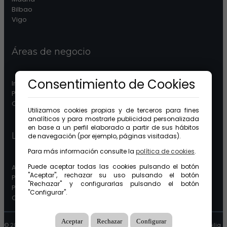
Bilbao
Vigo
Áreas de negocio
Consentimiento de Cookies
Inmobiliaria
Patrimonios
Comunidades
Utilizamos cookies propias y de terceros para fines
analíticos y para mostrarle publicidad personalizada
en base a un perfil elaborado a partir de sus hábitos
Legal
de navegación (por ejemplo, páginas visitadas).
Para más información consulte la
política de cookies
.
Puede aceptar todas las cookies pulsando el botón
Aviso legal
"Aceptar", rechazar su uso pulsando el botón
Protección de datos
"Rechazar" y configurarlas pulsando el botón
Política de cookies
"Configurar".
Canal ético
Aceptar
Rechazar
Configurar
© 2026 GuinotPrunera Todos los derechos reservados |
Creado con Mobilia