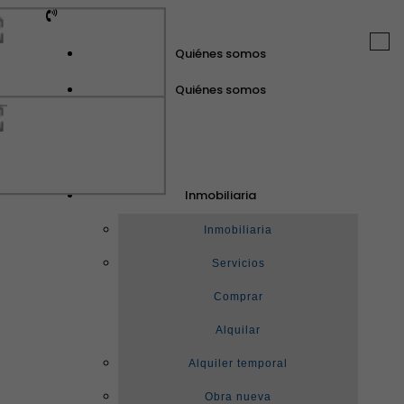
Togg
Quiénes somos
navi
Quiénes somos
GuinotPrunera
Inmobiliaria
Inmobiliaria
Inmobiliaria
Servicios
Comprar
Alquilar
Alquiler temporal
Obra nueva