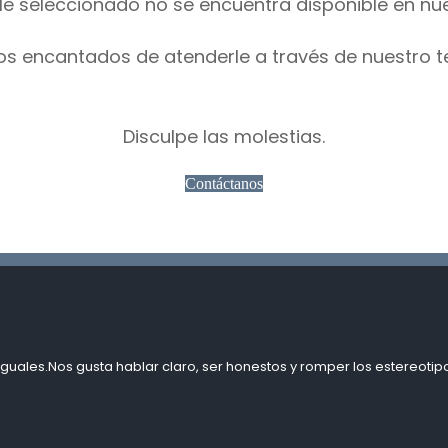
le seleccionado no se encuentra disponible en nu
os encantados de atenderle a través de nuestro t
Disculpe las molestias.
Contáctanos
guales.Nos gusta hablar claro, ser honestos y romper los estereotipo