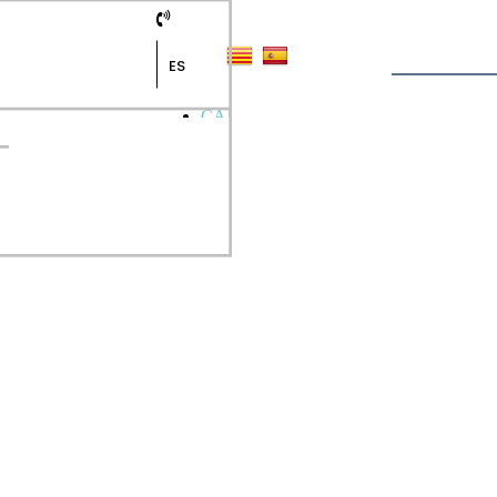
ES
CA
ES