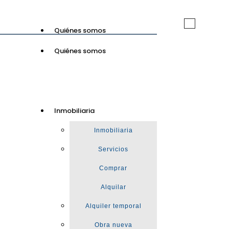
Toggle
Quiénes somos
navigation
Quiénes somos
GuinotPrunera
Inmobiliaria
Inmobiliaria
Inmobiliaria
Servicios
Comprar
Alquilar
Alquiler temporal
Obra nueva