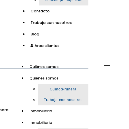
Solicita presupuesto
Contacto
Trabaja con nosotros
Blog
Área clientes
Toggle
Quiénes somos
navigation
Quiénes somos
GuinotPrunera
Trabaja con nosotros
poral
Inmobiliaria
Inmobiliaria