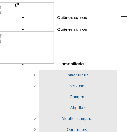
Togg
Quiénes somos
navi
Quiénes somos
GuinotPrunera
Inmobiliaria
Inmobiliaria
Inmobiliaria
Servicios
Comprar
Alquilar
Alquiler temporal
Obra nueva