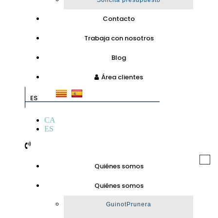
Solicita presupuesto
Contacto
Trabaja con nosotros
Blog
Área clientes
ES
CA
ES
Togg
Quiénes somos
navi
Quiénes somos
GuinotPrunera