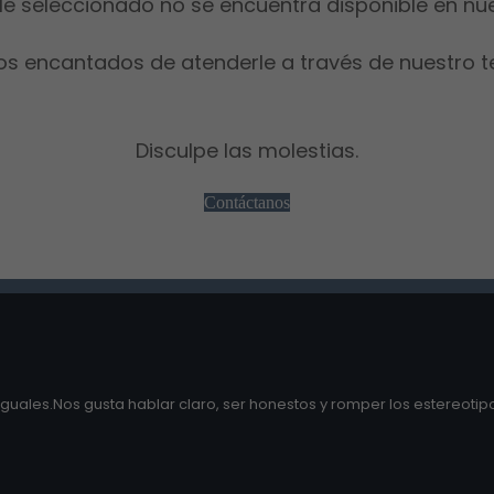
le seleccionado no se encuentra disponible en nu
os encantados de atenderle a través de nuestro t
Disculpe las molestias.
Contáctanos
guales.Nos gusta hablar claro, ser honestos y romper los estereotipo