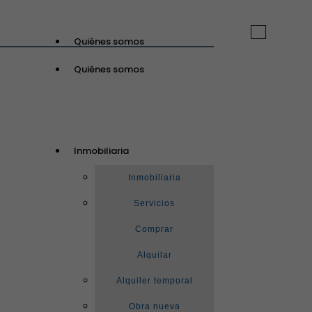
Toggle
Quiénes somos
navigation
Quiénes somos
GuinotPrunera
Inmobiliaria
Inmobiliaria
Inmobiliaria
Servicios
Comprar
Alquilar
Alquiler temporal
Obra nueva