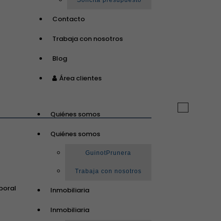
Solicita presupuesto
Contacto
Trabaja con nosotros
Blog
Área clientes
Toggle
Quiénes somos
navigation
Quiénes somos
GuinotPrunera
Trabaja con nosotros
poral
Inmobiliaria
Inmobiliaria