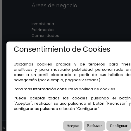
Áreas de negocio
Inmobiliaria
Patrimonios
Comunidades
Consentimiento de Cookies
Utilizamos cookies propias y de terceros para fines
analíticos y para mostrarle publicidad personalizada en
Legal
base a un perfil elaborado a partir de sus hábitos de
navegación (por ejemplo, páginas visitadas).
Aviso legal
Para más información consulte la
política de cookies
.
Protección de datos
Puede aceptar todas las cookies pulsando el botón
Política de cookies
"Aceptar", rechazar su uso pulsando el botón "Rechazar" y
Canal ético
configurarlas pulsando el botón "Configurar".
Aceptar
Rechazar
Configurar
© 2026 GuinotPrunera Todos los derechos reservados |
Creado con Mobilia