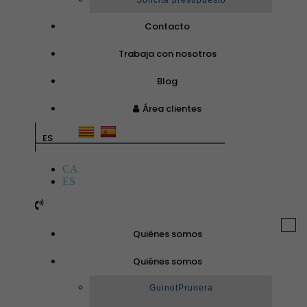
Solicita presupuesto
Contacto
Trabaja con nosotros
Blog
Área clientes
ES
CA
ES
Togg
Quiénes somos
navi
Quiénes somos
GuinotPrunera