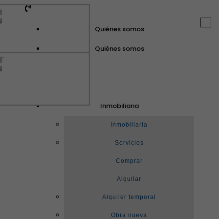
Togg
Quiénes somos
navi
Quiénes somos
GuinotPrunera
Inmobiliaria
Inmobiliaria
Inmobiliaria
Servicios
Comprar
Alquilar
Alquiler temporal
Obra nueva