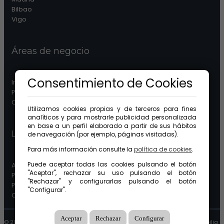
Bilbao
Vigo
Áreas de negocio
Consentimiento de Cookies
Inmobiliaria
Patrimonios
Comunidades
Utilizamos cookies propias y de terceros para fines
analíticos y para mostrarle publicidad personalizada
en base a un perfil elaborado a partir de sus hábitos
Legal
de navegación (por ejemplo, páginas visitadas).
Para más información consulte la
política de cookies
.
Puede aceptar todas las cookies pulsando el botón
Aviso legal
"Aceptar", rechazar su uso pulsando el botón
Protección de datos
"Rechazar" y configurarlas pulsando el botón
Política de cookies
"Configurar".
Canal ético
Aceptar
Rechazar
Configurar
© 2026 GuinotPrunera Todos los derechos reservados |
Creado con Mobilia