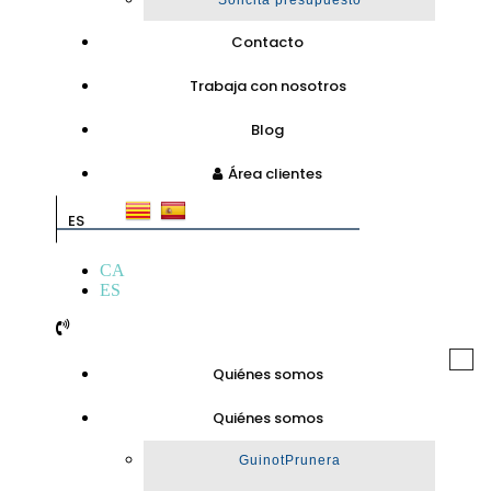
Solicita presupuesto
Contacto
Trabaja con nosotros
Blog
Área clientes
ES
CA
ES
Togg
Quiénes somos
navi
Quiénes somos
GuinotPrunera