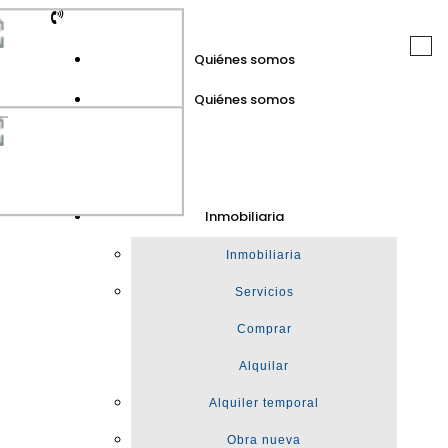
Togg
Quiénes somos
navi
Quiénes somos
GuinotPrunera
Inmobiliaria
Inmobiliaria
Inmobiliaria
Servicios
Comprar
Alquilar
Alquiler temporal
Obra nueva