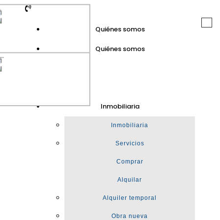
Togg
Quiénes somos
navi
Quiénes somos
GuinotPrunera
Inmobiliaria
Inmobiliaria
Inmobiliaria
Servicios
Comprar
Alquilar
Alquiler temporal
Obra nueva