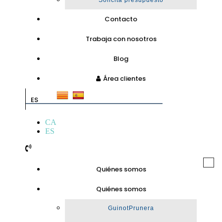
Solicita presupuesto
Contacto
Trabaja con nosotros
Blog
Área clientes
ES
CA
ES
Togg
Quiénes somos
navi
Quiénes somos
GuinotPrunera