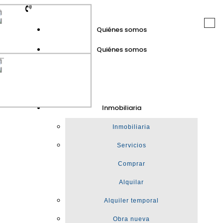
Togg
Quiénes somos
navi
Quiénes somos
GuinotPrunera
Inmobiliaria
Inmobiliaria
Inmobiliaria
Servicios
Comprar
Alquilar
Alquiler temporal
Obra nueva