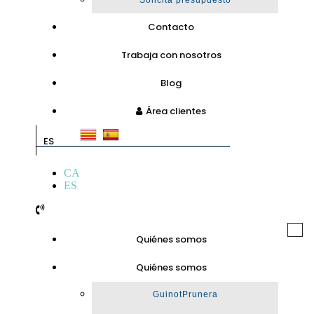
Solicita presupuesto
Contacto
Trabaja con nosotros
Blog
Área clientes
ES
CA
ES
Togg
Quiénes somos
navi
Quiénes somos
GuinotPrunera