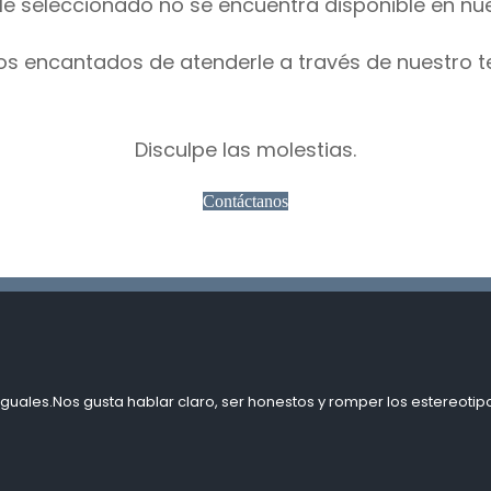
le seleccionado no se encuentra disponible en nu
os encantados de atenderle a través de nuestro t
Disculpe las molestias.
Contáctanos
guales.Nos gusta hablar claro, ser honestos y romper los estereotipo