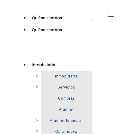
Toggle
Quiénes somos
navigation
Quiénes somos
GuinotPrunera
Inmobiliaria
Inmobiliaria
Inmobiliaria
Servicios
Comprar
Alquilar
Alquiler temporal
Obra nueva