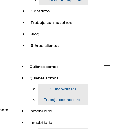
Solicita presupuesto
Contacto
Trabaja con nosotros
Blog
Área clientes
Toggle
Quiénes somos
navigation
Quiénes somos
GuinotPrunera
Trabaja con nosotros
poral
Inmobiliaria
Inmobiliaria