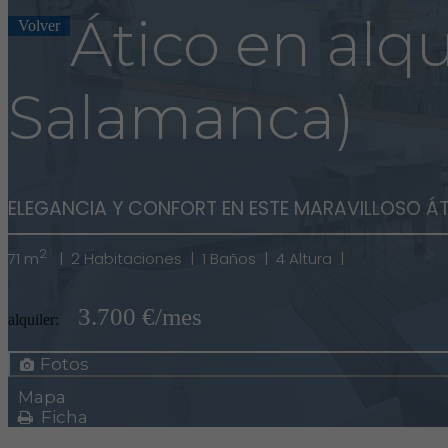
Ático en alqu
Volver
Salamanca)
ELEGANCIA Y CONFORT EN ESTE MARAVILLOSO Á
2
71 m
|
2 Habitaciones |
1 Baños |
4 Altura |
3.700 €/mes
alquiler:
Fotos
Mapa
Ficha