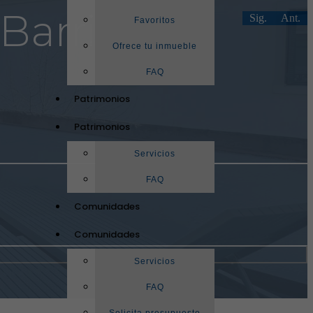
(Barrio de
Sig.
Ant.
Favoritos
Ofrece tu inmueble
FAQ
Patrimonios
Patrimonios
Servicios
FAQ
Comunidades
Comunidades
Servicios
FAQ