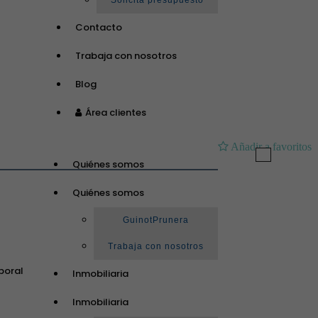
Solicita presupuesto
Contacto
Trabaja con nosotros
Blog
Área clientes
Añadir a favoritos
Toggle
Quiénes somos
navigation
Quiénes somos
GuinotPrunera
Trabaja con nosotros
poral
Inmobiliaria
Inmobiliaria