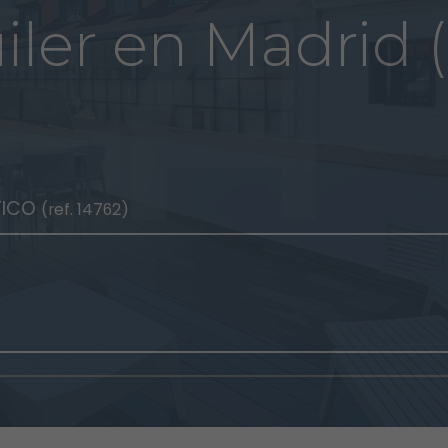
iler en Madrid 
TICO
(ref. 14762)