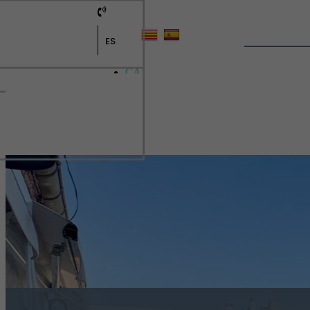
ES
CA
ES