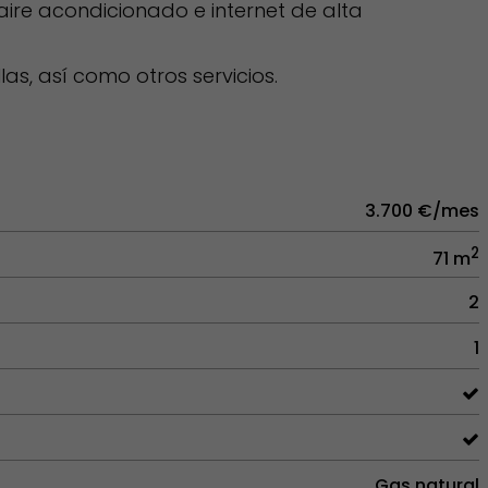
ire acondicionado e internet de alta
as, así como otros servicios.
3.700 €/mes
2
71 m
2
1
Gas natural