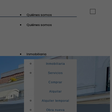
Toggle
Quiénes somos
navigation
Quiénes somos
GuinotPrunera
Inmobiliaria
Inmobiliaria
Inmobiliaria
Servicios
Comprar
Alquilar
Alquiler temporal
Obra nueva