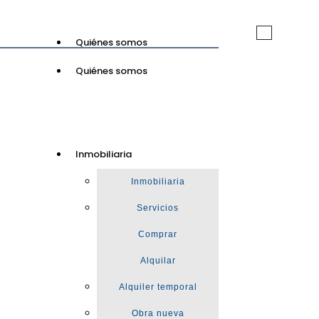
Toggle
Quiénes somos
navigation
Quiénes somos
GuinotPrunera
Inmobiliaria
Inmobiliaria
Inmobiliaria
Servicios
Comprar
Alquilar
Alquiler temporal
Obra nueva