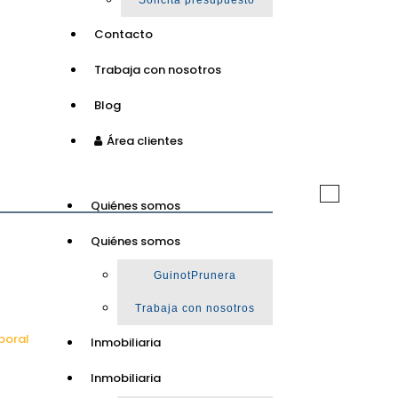
Solicita presupuesto
Contacto
Trabaja con nosotros
Blog
Área clientes
Toggle
Quiénes somos
navigation
Quiénes somos
GuinotPrunera
Trabaja con nosotros
poral
Inmobiliaria
Inmobiliaria