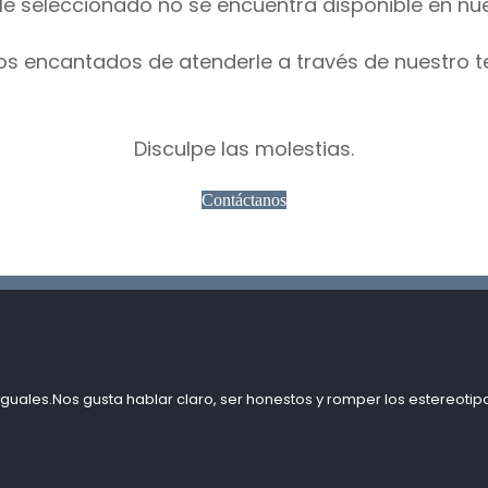
le seleccionado no se encuentra disponible en nu
os encantados de atenderle a través de nuestro t
Disculpe las molestias.
Contáctanos
guales.Nos gusta hablar claro, ser honestos y romper los estereotipo