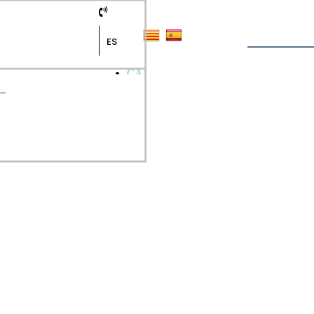
ES
CA
ES