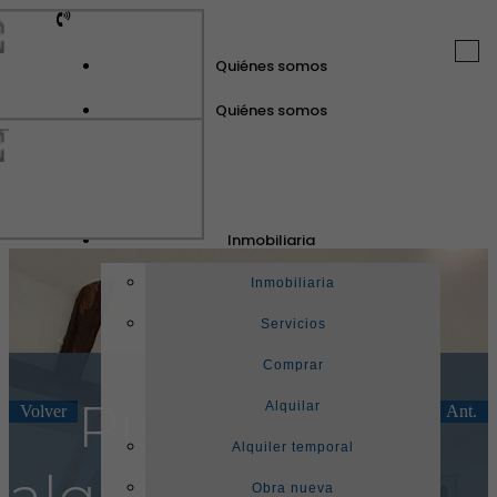
Togg
Quiénes somos
navi
Quiénes somos
GuinotPrunera
Inmobiliaria
Inmobiliaria
Inmobiliaria
Servicios
Comprar
Piso en
Alquilar
Volver
Sig.
Ant.
Alquiler temporal
alquiler en
Obra nueva