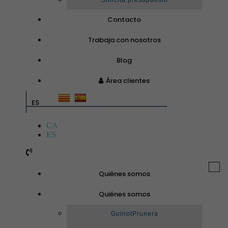
Solicita presupuesto
Contacto
Trabaja con nosotros
Blog
Área clientes
ES
CA
ES
Togg
Quiénes somos
navi
Quiénes somos
GuinotPrunera