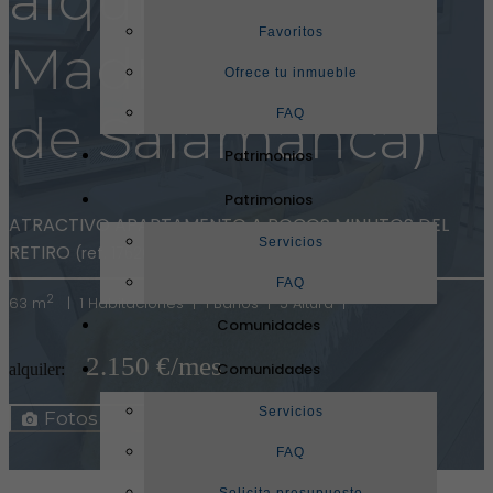
Favoritos
Madrid (Barrio
Ofrece tu inmueble
de Salamanca)
FAQ
Patrimonios
Patrimonios
ATRACTIVO APARTAMENTO A POCOS MINUTOS DEL
Servicios
RETIRO
(ref. 17626)
FAQ
2
63 m
|
1 Habitaciones |
1 Baños |
5 Altura |
Comunidades
2.150 €/mes
Comunidades
alquiler:
Mapa
Servicios
Fotos
Ficha
FAQ