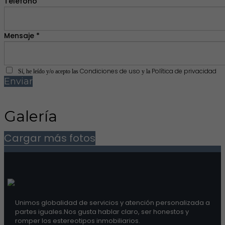
Teléfono
Mensaje *
Condiciones de uso
Política de privacidad
Sí, he leído y/o acepto las
y la
Enviar
Galería
Cargar más fotos
Unimos globalidad de servicios y atención personalizada a
partes iguales.Nos gusta hablar claro, ser honestos y
romper los estereotipos inmobiliarios.