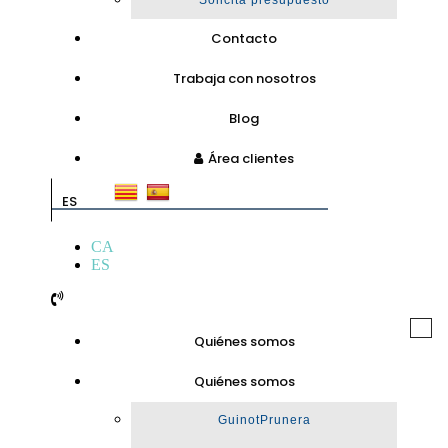
Solicita presupuesto
Contacto
Trabaja con nosotros
Blog
Área clientes
ES
CA
ES
Togg
Quiénes somos
navi
Quiénes somos
GuinotPrunera