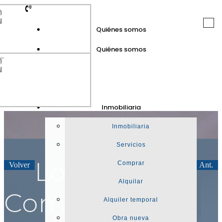
Togg
Quiénes somos
navi
Quiénes somos
GuinotPrunera
Inmobiliaria
Inmobiliaria
Inmobiliaria
Servicios
Local
Comprar
Volver
Sig.
Ant.
Alquilar
Comercial en
Alquiler temporal
Obra nueva