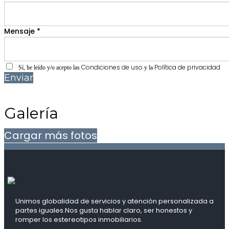
Mensaje *
Condiciones de uso
Política de privacidad
Sí, he leído y/o acepto las
y la
Enviar
Galería
Cargar más fotos
Unimos globalidad de servicios y atención personalizada a
partes iguales.Nos gusta hablar claro, ser honestos y
romper los estereotipos inmobiliarios.