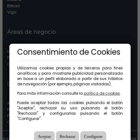
Bilbao
Vigo
Áreas de negocio
Consentimiento de Cookies
Inmobiliaria
Patrimonios
Comunidades
Utilizamos cookies propias y de terceros para fines
analíticos y para mostrarle publicidad personalizada
en base a un perfil elaborado a partir de sus hábitos
Legal
de navegación (por ejemplo, páginas visitadas).
Para más información consulte la
política de cookies
.
Puede aceptar todas las cookies pulsando el botón
Aviso legal
"Aceptar", rechazar su uso pulsando el botón
Protección de datos
"Rechazar" y configurarlas pulsando el botón
Política de cookies
"Configurar".
Canal ético
Aceptar
Rechazar
Configurar
© 2026 GuinotPrunera Todos los derechos reservados |
Creado con Mobilia