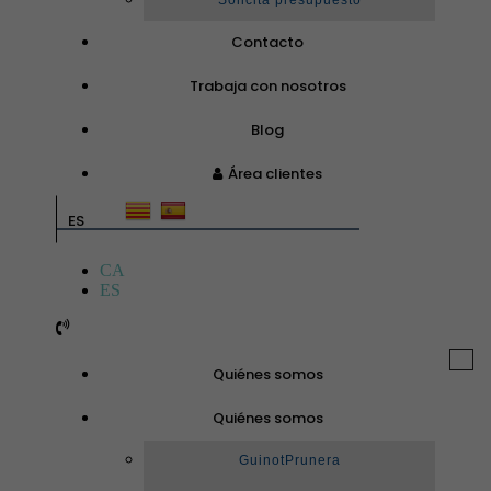
Solicita presupuesto
Contacto
Trabaja con nosotros
Blog
Área clientes
ES
CA
ES
Togg
Quiénes somos
navi
Quiénes somos
GuinotPrunera