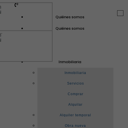
Togg
Quiénes somos
navi
Quiénes somos
GuinotPrunera
Inmobiliaria
Inmobiliaria
Inmobiliaria
Servicios
Comprar
Alquilar
Alquiler temporal
Obra nueva