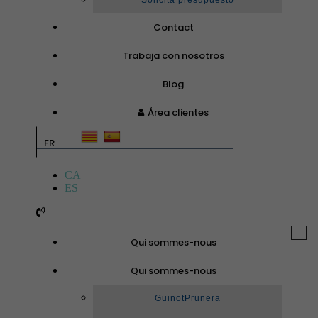
Solicita presupuesto
Contact
Trabaja con nosotros
Blog
Área clientes
FR
CA
ES
Togg
Qui sommes-nous
navi
Qui sommes-nous
GuinotPrunera