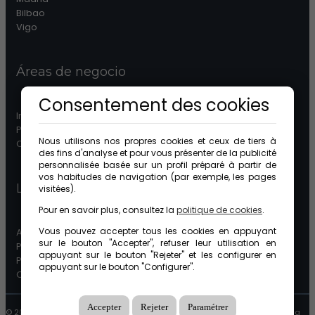
Bilbao
Vigo
Áreas de negocio
Consentement des cookies
Immobilier
Patrimonios
Nous utilisons nos propres cookies et ceux de tiers à
Comunidades
des fins d'analyse et pour vous présenter de la publicité
personnalisée basée sur un profil préparé à partir de
vos habitudes de navigation (par exemple, les pages
Legal
visitées).
Pour en savoir plus, consultez la
politique de cookies
.
Vous pouvez accepter tous les cookies en appuyant
Avertissement Légal
sur le bouton "Accepter", refuser leur utilisation en
Protection des données
appuyant sur le bouton "Rejeter" et les configurer en
Política de cookies
appuyant sur le bouton "Configurer".
Canal ético
Accepter
Rejeter
Paramétrer
© 2026 GuinotPrunera Todos los derechos reservados |
Créé avec Mobilia